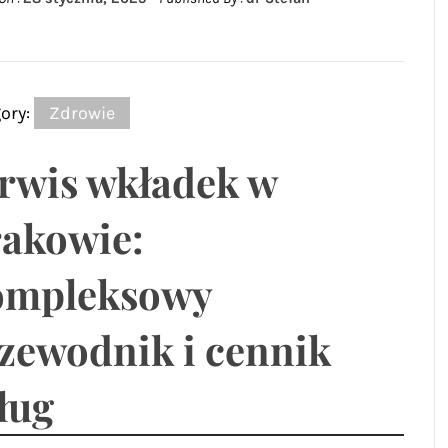
ory:
Zdrowie
rwis wkładek w
akowie:
ompleksowy
zewodnik i cennik
ług