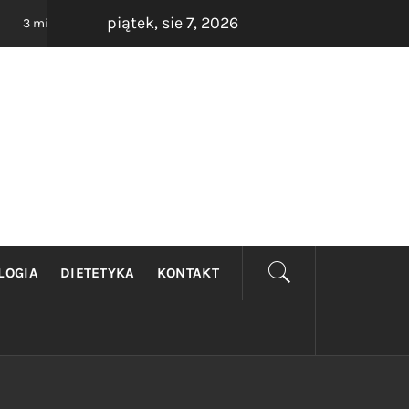
piątek, sie 7, 2026
Rezonans Warszawa
Medycyna e
iące ago
4 miesiące ago
RSZAWA
ich. Wybierz najlepszego Ginekologa.
LOGIA
DIETETYKA
KONTAKT