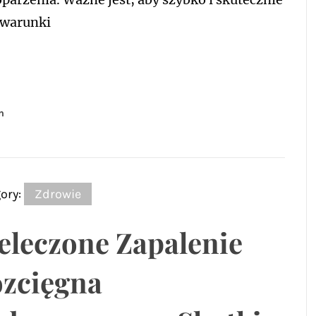
 warunki
n
ory:
Zdrowie
eleczone Zapalenie
zcięgna