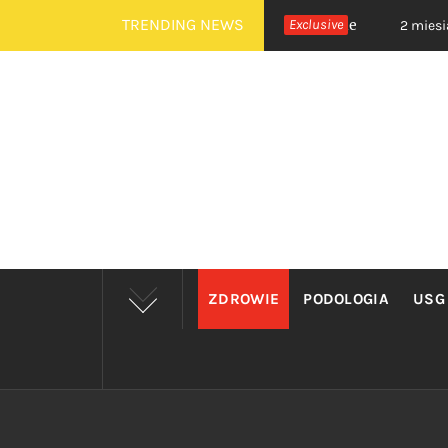
Skip
TRENDING NEWS
Usg doppler warszawa prywatnie
Exclusive
ie ago
2 miesiące ago
to
content
GINEK
Ginekologia to dział medycyny zajmu
ZDROWIE
PODOLOGIA
USG