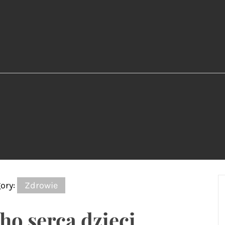
ory:
Zdrowie
ho serca dzieci