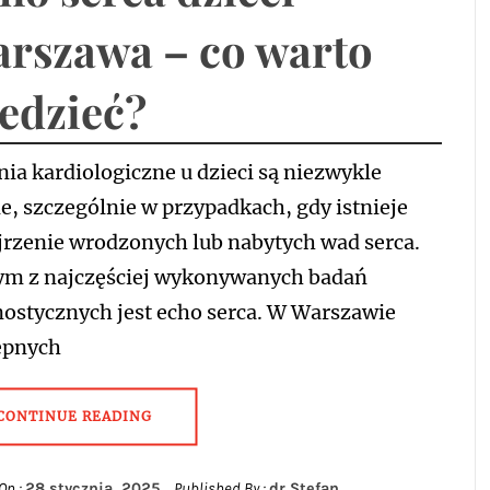
rszawa – co warto
edzieć?
ia kardiologiczne u dzieci są niezwykle
, szczególnie w przypadkach, gdy istnieje
jrzenie wrodzonych lub nabytych wad serca.
ym z najczęściej wykonywanych badań
nostycznych jest echo serca. W Warszawie
ępnych
CONTINUE READING
On :
28 stycznia, 2025
Published By :
dr Stefan