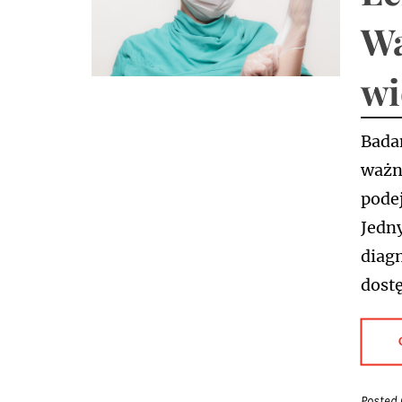
Wa
wi
Badan
ważne
pode
Jedn
diag
dost
Posted 