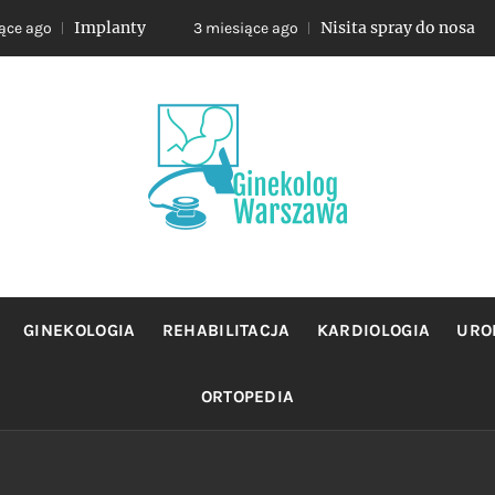
Implanty
Nisita spray do nosa
3 miesiące ago
3 mies
OLOG WA
jacy sie profilaktyka oraz leczeniem chorob zensk
GINEKOLOGIA
REHABILITACJA
KARDIOLOGIA
URO
ORTOPEDIA