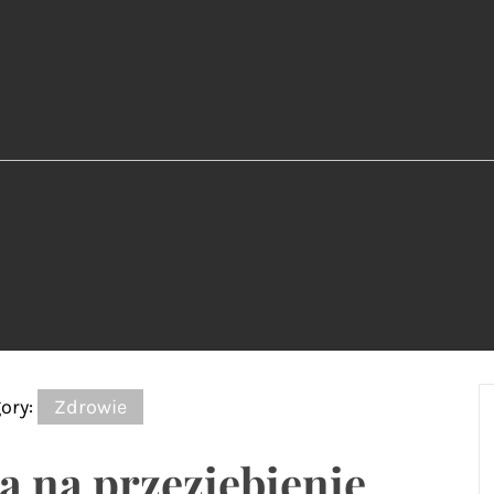
ory:
Zdrowie
la na przeziębienie