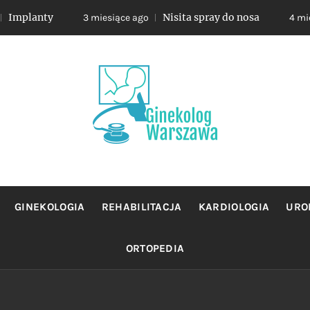
anty
Nisita spray do nosa
3 miesiące ago
4 miesiące a
OLOG WA
jacy sie profilaktyka oraz leczeniem chorob zensk
GINEKOLOGIA
REHABILITACJA
KARDIOLOGIA
URO
ORTOPEDIA