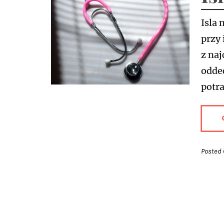
Isla 
przy 
z naj
odde
potr
Posted 