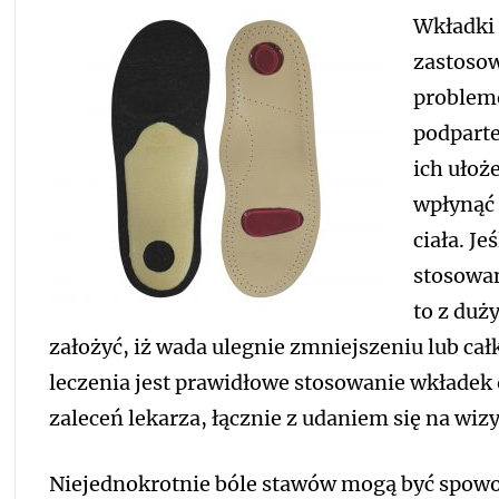
Wkładki 
zastosow
problem
podparte
ich ułoż
wpłynąć 
ciała. J
stosowan
to z du
założyć, iż wada ulegnie zmniejszeniu lub cał
leczenia jest prawidłowe stosowanie wkładek
zaleceń lekarza, łącznie z udaniem się na wiz
Niejednokrotnie bóle stawów mogą być spo