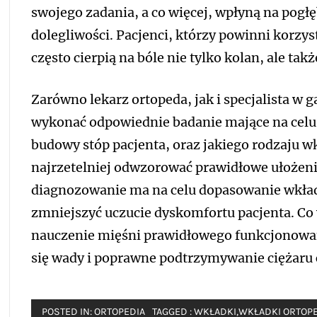
swojego zadania, a co więcej, wpłyną na pog
dolegliwości. Pacjenci, którzy powinni korzy
często cierpią na bóle nie tylko kolan, ale ta
Zarówno lekarz ortopeda, jak i specjalista w
wykonać odpowiednie badanie mające na celu 
budowy stóp pacjenta, oraz jakiego rodzaju wk
najrzetelniej odwzorować prawidłowe ułożeni
diagnozowanie ma na celu dopasowanie wkład
zmniejszyć uczucie dyskomfortu pacjenta. Co 
nauczenie mięśni prawidłowego funkcjonowani
się wady i poprawne podtrzymywanie ciężaru c
POSTED IN:
ORTOPEDIA
TAGGED :
WKŁADKI
,
WKŁADKI ORTOP