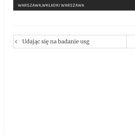
WARSZAWA
,
WKŁADKI WARSZAWA
Nawigacja
Udając się na badanie usg
wpisu