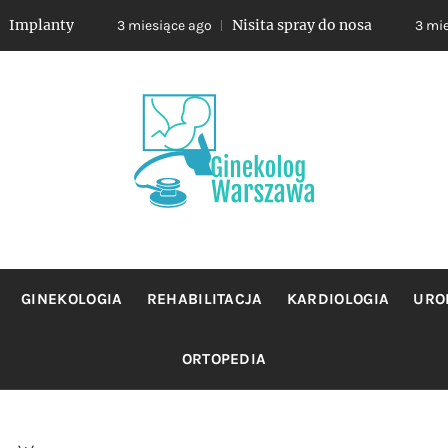
ty
Nisita spray do nosa
3 miesiące ago
3 miesiące ag
OLOG WA
jacy sie profilaktyka oraz leczeniem chorob zensk
GINEKOLOGIA
REHABILITACJA
KARDIOLOGIA
URO
ORTOPEDIA