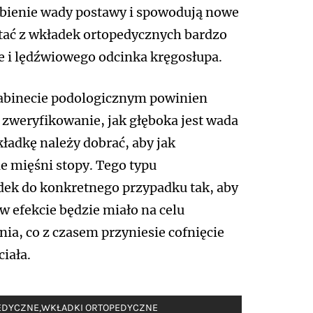
łębienie wady postawy i spowodują nowe
stać z wkładek ortopedycznych bardzo
kże i lędźwiowego odcinka kręgosłupa.
 gabinecie podologicznym powinien
zweryfikowanie, jak głęboka jest wada
ładkę należy dobrać, aby jak
e mięśni stopy. Tego typu
ek do konkretnego przypadku tak, aby
w efekcie będzie miało na celu
a, co z czasem przyniesie cofnięcie
iała.
EDYCZNE
,
WKŁADKI ORTOPEDYCZNE