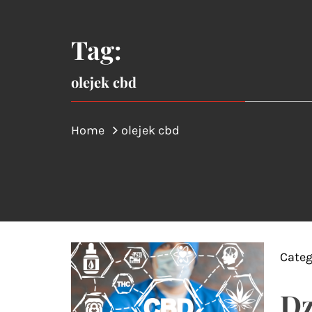
Tag:
olejek cbd
Home
olejek cbd
Categ
Dz