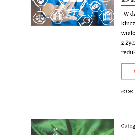
W dzi
klucz
wiel
z ży
reduk
Posted 
Categ