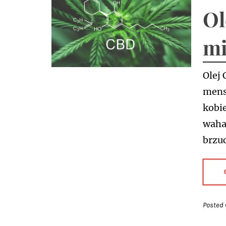
Ol
mi
Olej
menst
kobi
wahan
brzuc
Posted 