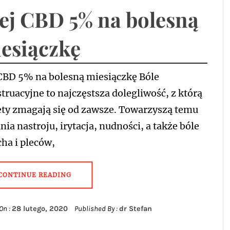
ej CBD 5% na bolesną
esiączkę
 CBD 5% na bolesną miesiączkę Bóle
ruacyjne to najczęstsza dolegliwość, z którą
ety zmagają się od zawsze. Towarzyszą temu
ia nastroju, irytacja, nudności, a także bóle
ha i pleców,
CONTINUE READING
On :
28 lutego, 2020
Published By :
dr Stefan