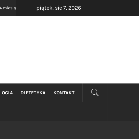
piątek, sie 7, 2026
Rezonans Warszawa
Medycyna e
ące ago
4 miesiące ago
RSZAWA
ich. Wybierz najlepszego Ginekologa.
LOGIA
DIETETYKA
KONTAKT