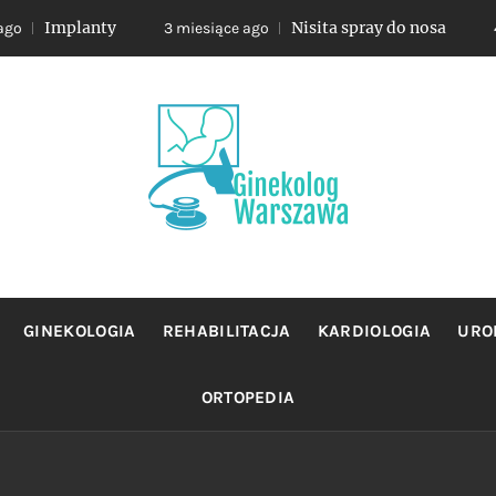
Implanty
Nisita spray do nosa
3 miesiące ago
4 miesi
OLOG WA
jacy sie profilaktyka oraz leczeniem chorob zensk
GINEKOLOGIA
REHABILITACJA
KARDIOLOGIA
URO
ORTOPEDIA