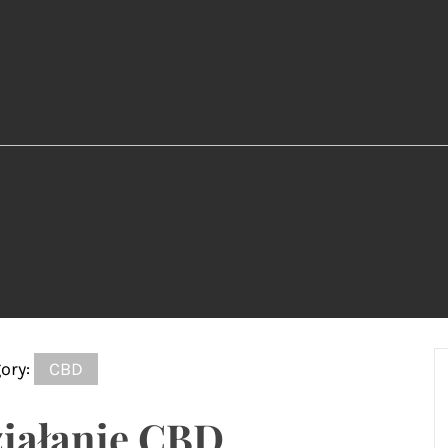
ory:
CBD
iałanie CBD