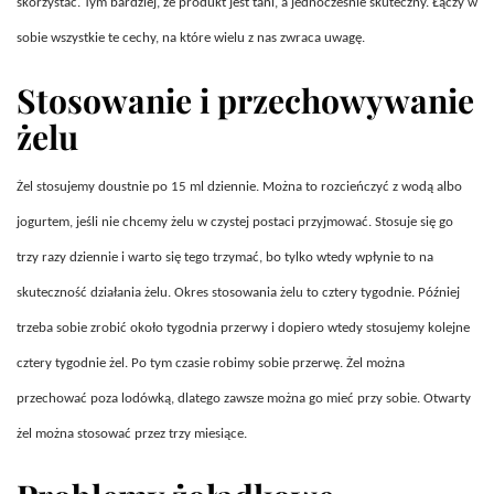
skorzystać. Tym bardziej, że produkt jest tani, a jednocześnie skuteczny. Łączy w
sobie wszystkie te cechy, na które wielu z nas zwraca uwagę.
Stosowanie i przechowywanie
żelu
Żel stosujemy doustnie po 15 ml dziennie. Można to rozcieńczyć z wodą albo
jogurtem, jeśli nie chcemy żelu w czystej postaci przyjmować. Stosuje się go
trzy razy dziennie i warto się tego trzymać, bo tylko wtedy wpłynie to na
skuteczność działania żelu. Okres stosowania żelu to cztery tygodnie. Później
trzeba sobie zrobić około tygodnia przerwy i dopiero wtedy stosujemy kolejne
cztery tygodnie żel. Po tym czasie robimy sobie przerwę. Żel można
przechować poza lodówką, dlatego zawsze można go mieć przy sobie. Otwarty
żel można stosować przez trzy miesiące.