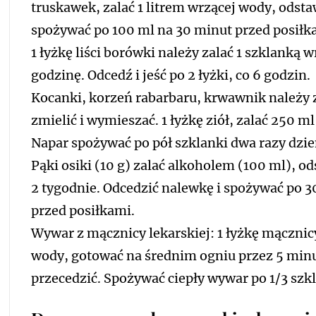
truskawek, zalać 1 litrem wrzącej wody, odsta
spożywać po 100 ml na 30 minut przed posiłka
1 łyżkę liści borówki należy zalać 1 szklanką
godzinę. Odcedź i jeść po 2 łyżki, co 6 godzin.
Kocanki, korzeń rabarbaru, krwawnik należy 
zmielić i wymieszać. 1 łyżkę ziół, zalać 250 m
Napar spożywać po pół szklanki dwa razy dzie
Pąki osiki (10 g) zalać alkoholem (100 ml), 
2 tygodnie. Odcedzić nalewkę i spożywać po 30
przed posiłkami.
Wywar z mącznicy lekarskiej: 1 łyżkę mącznicy
wody, gotować na średnim ogniu przez 5 minu
przecedzić. Spożywać ciepły wywar po 1/3 szk