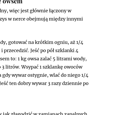
ie owsem
ny, więc jest głównie łączony w
yzys w nerce obejmują między innymi
ody, gotować na krótkim ogniu, aż 1/4
i przecedzić. Jeść po pół szklanki 4
sem to: 1 kg owsa zalać 5 litrami wody,
 3 litrów. Wsypać 1 szklankę owoców
a gdy wywar ostygnie, wlać do niego 1/4
 Jeść ten dobry wywar 3 razy dziennie po
k jak złagodzić w zamianach zapalnych