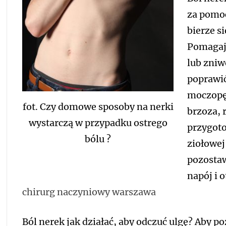
za pomoc
bierze s
Pomagają
lub zniw
poprawić
moczopęd
fot. Czy domowe sposoby na nerki
brzoza, 
wystarczą w przypadku ostrego
przygoto
bólu ?
ziołowej
pozostaw
napój i 
chirurg naczyniowy warszawa
Ból nerek jak działać, aby odczuć ulgę? Aby po