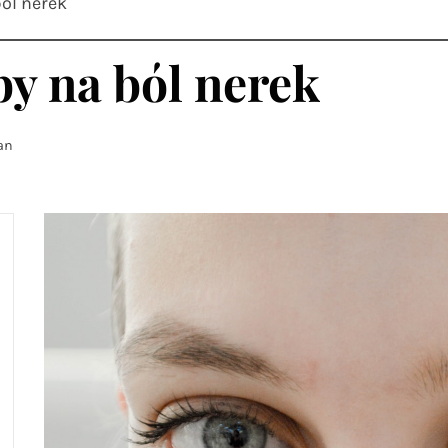
ól nerek
 na ból nerek
an