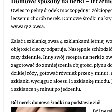
Domowe sposoby na nerki – leczen
Owies to pełny środek moczopędny i żółciopęd
leczeniu chorób nerek. Domowe środki na kr
wywary z owsa.
Zalać 1 szklanką owsa 4 szklankami letniej w
objętości cieczy odparuje. Następnie schłodzić 
razy dziennie. Inny swój recepta na nerki z ow
zagotować do zmniejszenia objętości płynu do
dzikiej róży, gotować również przez 5 minut, 
szklanki wyciągu z aloesu i 1 szklankę miodu.
1 szklance 15 minut po jedzeniu.
Ból nerek domowe środki na podstawie ziół
Ból nere