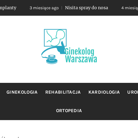
Nisita spray do nosa
3 miesiące ago
4 miesiące ago
OLOG WA
jacy sie profilaktyka oraz leczeniem chorob zensk
GINEKOLOGIA
REHABILITACJA
KARDIOLOGIA
URO
ORTOPEDIA