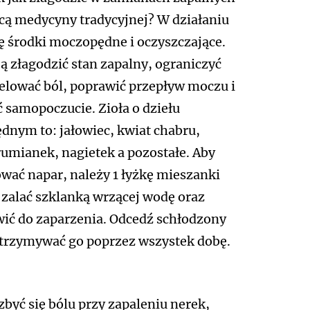
ą medycyny tradycyjnej? W działaniu
ię środki moczopędne i oczyszczające.
 złagodzić stan zapalny, ograniczyć
elować ból, poprawić przepływ moczu i
 samopoczucie. Zioła o dziełu
nym to: jałowiec, kwiat chabru,
rumianek, nagietek a pozostałe. Aby
wać napar, należy 1 łyżkę mieszanki
 zalać szklanką wrzącej wodę oraz
ić do zaparzenia. Odcedź schłodzony
otrzymywać go poprzez wszystek dobę.
zbyć się bólu przy zapaleniu nerek,