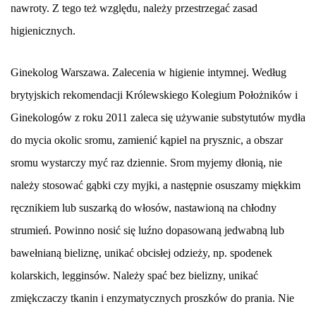
nawroty. Z tego też względu, należy przestrzegać zasad
higienicznych.
Ginekolog Warszawa. Zalecenia w higienie intymnej. Według
brytyjskich rekomendacji Królewskiego Kolegium Położników i
Ginekologów z roku 2011 zaleca się używanie substytutów mydła
do mycia okolic sromu, zamienić kąpiel na prysznic, a obszar
sromu wystarczy myć raz dziennie. Srom myjemy dłonią, nie
należy stosować gąbki czy myjki, a następnie osuszamy miękkim
ręcznikiem lub suszarką do włosów, nastawioną na chłodny
strumień. Powinno nosić się luźno dopasowaną jedwabną lub
bawełnianą bieliznę, unikać obcisłej odzieży, np. spodenek
kolarskich, legginsów. Należy spać bez bielizny, unikać
zmiękczaczy tkanin i enzymatycznych proszków do prania. Nie