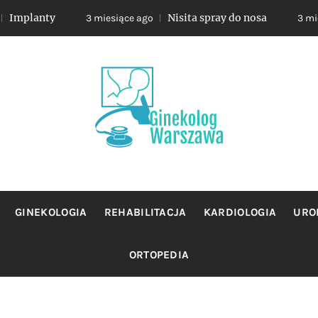
y
Nisita spray do nosa
3 miesiące ago
3 miesiące ago
OLOG WA
jacy sie profilaktyka oraz leczeniem chorob zensk
GINEKOLOGIA
REHABILITACJA
KARDIOLOGIA
URO
ORTOPEDIA