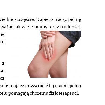
lkie szczęście. Dopiero tracąc pełnię
uważać jak wiele mamy teraz trudności.
się
tu
 z
zo
ecz
znie mające przywrócić tej osobie pełną
elu pomagają choremu fizjoterapeuci.