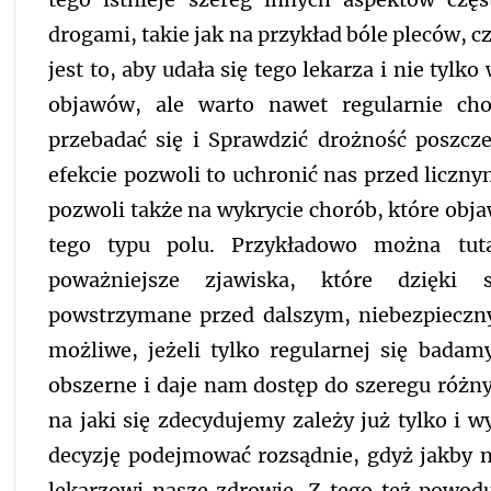
drogami, takie jak na przykład bóle pleców, cz
jest to, aby udała się tego lekarza i nie ty
objawów, ale warto nawet regularnie ch
przebadać się i Sprawdzić drożność poszc
efekcie pozwoli to uchronić nas przed liczn
pozwoli także na wykrycie chorób, które obja
tego typu polu. Przykładowo można tut
poważniejsze zjawiska, które dzięki
powstrzymane przed dalszym, niebezpieczny
możliwe, jeżeli tylko regularnej się badam
obszerne i daje nam dostęp do szeregu różn
na jaki się zdecydujemy zależy już tylko i 
decyzję podejmować rozsądnie, gdyż jakby 
lekarzowi nasze zdrowie. Z tego też powod