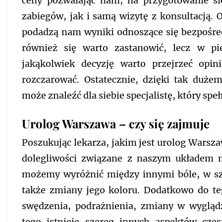
ceny pozwalając nam, na przygotowanie si
zabiegów, jak i samą wizytę z konsultacją. 
podadzą nam wyniki odnoszące się bezpośred
również się warto zastanowić, lecz w pi
jakąkolwiek decyzję warto przejrzeć opin
rozczarować. Ostatecznie, dzięki tak duże
może znaleźć dla siebie specjalistę, który spe
Urolog Warszawa – czy się zajmuje
Poszukując lekarza, jakim jest urolog Wars
dolegliwości związane z naszym układem
możemy wyróżnić między innymi bóle, w sz
także zmiany jego koloru. Dodatkowo do teg
swędzenia, podrażnienia, zmiany w wygląd
tego istnieje szereg innych aspektów czę