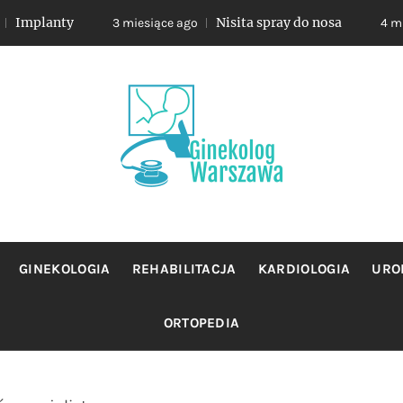
anty
Nisita spray do nosa
3 miesiące ago
4 miesiące 
OLOG WA
jacy sie profilaktyka oraz leczeniem chorob zensk
GINEKOLOGIA
REHABILITACJA
KARDIOLOGIA
URO
ORTOPEDIA