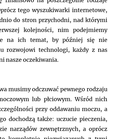
ę finansowo na poszczególne rodzaje
Oprócz tego wyszukiwarki internetowe,
nio do stron przychodni, nad którymi
erwszej kolejności, nim podejmiemy
ie na ich temat, by później się nie
mu rozwojowi technologi, każdy z nas
łni nasze oczekiwania.
zawa musimy odczuwać pewnego rodzaju
 moczowym lub płciowym. Wśród nich
czególności przy oddawaniu moczu, a
o dochodzą także: uczucie pieczenia,
zie narządów zewnętrznych, a oprócz
sto kompletnie niezwiązanych z tymi