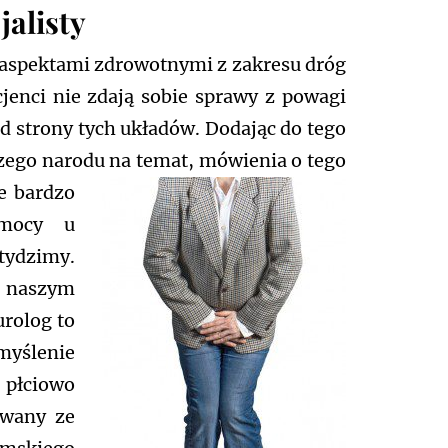
alisty
ę aspektami zdrowotnymi z zakresu dróg
enci nie zdają sobie sprawy z powagi
d strony tych układów. Dodając do tego
szego narodu na temat, mówienia o tego
e bardzo
omocy u
tydzimy.
naszym
rolog to
myślenie
 płciowo
owany ze