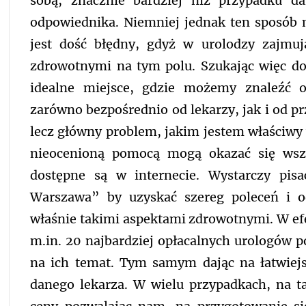
sobą, znacznie bardziej niż przypadku d
odpowiednika. Niemniej jednak ten sposób 
jest dość błędny, gdyż w urolodzy zajmu
zdrowotnymi na tym polu. Szukając więc dok
idealne miejsce, gdzie możemy znaleźć o
zarówno bezpośrednio od lekarzy, jak i od prz
lecz główny problem, jakim jestem właściwy 
nieocenioną pomocą mogą okazać się wsze
dostępne są w internecie. Wystarczy pis
Warszawa” by uzyskać szereg poleceń i o
właśnie takimi aspektami zdrowotnymi. W ef
m.in. 20 najbardziej opłacalnych urologów p
na ich temat. Tym samym dając na łatwiejs
danego lekarza. W wielu przypadkach, na ta