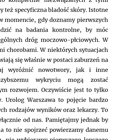
y też specyficzna bladość skóry. Istotne
lko w momencie, gdy doznamy pierwszych
odzić na badania kontrolne, by móc
zególnych dróg moczowo-płciowych. W
ymi chorobami. W niektórych sytuacjach
wiają się właśnie w postaci zaburzeń na
aj wyróżnić nowotwory, jak i inne
 szybszemu wykryciu mogą zostać
m rozwojem. Oczywiście jest to tylko
y. Urolog Warszawa to pojęcie bardzo
ych rodzajów wyników oraz lekarzy. To
wyłącznie od nas. Pamiętajmy jednak by
na to nie spojrzeć powierzamy danemu
u, nie wybieramy pierwszego lepszego