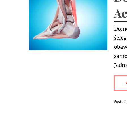
Ac
Domo
ścięg
obaw
samod
Jedną
Posted 