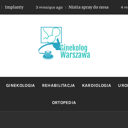
anty
Nisita spray do nosa
3 miesiące ago
4 miesiące 
OLOG WA
jacy sie profilaktyka oraz leczeniem chorob zensk
GINEKOLOGIA
REHABILITACJA
KARDIOLOGIA
URO
ORTOPEDIA