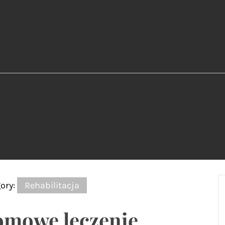
ory:
Rehabilitacja
mowe leczenie