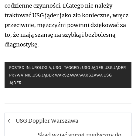
codzienne czynności. Dlatego nie należy
traktować USG jąder jako zło konieczne, wręcz
przeciwnie, mężczyźni powinni dziękować za
to, że mają szansę na szybką i bezbolesną
diagnostykę.
POSTED IN:
UROLOGIA
,
USG
TAGGED :
USG JĄDER
,
USG JĄDER
PRYWATNIE
,
USG JĄDER WARSZAWA
,
WARSZAWA USG
JĄDER
Nawigacja
USG Doppler Warszawa
wpisu
Skąd wziąć sprzęt medyczny do