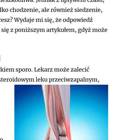
ylko chodzenie, ale również siedzenie,
hcesz? Wydaje mi się, że odpowiedź
j się z poniższym artykułem, gdyż może
j
łkiem sporo. Lekarz może zalecić
iesteroidowym leku przeciwzapalnym,
go