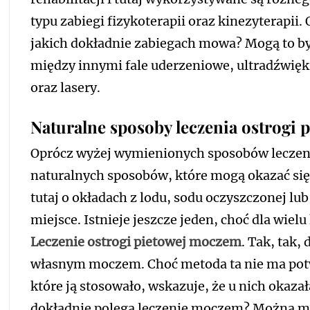
typu zabiegi fizykoterapii oraz kinezyterapii. 
jakich dokładnie zabiegach mowa? Mogą to b
między innymi fale uderzeniowe, ultradźwięk
oraz lasery.
Naturalne sposoby leczenia ostrogi 
Oprócz wyżej wymienionych sposobów leczenia 
naturalnych sposobów, które mogą okazać s
tutaj o okładach z lodu, sodu oczyszczonej l
miejsce. Istnieje jeszcze jeden, choć dla wiel
Leczenie ostrogi pietowej moczem
. Tak, tak,
własnym moczem. Choć metoda ta nie ma potw
które ją stosowało, wskazuje, że u nich okaza
dokładnie polega leczenie moczem? Można mo