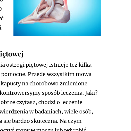
O
yć
i
piętowej
ostrogi piętowej istnieje też kilka
ię pomocne. Przede wszystkim mowa
ub kapusty na chorobowo zmienione
u kontrowersyjny sposób leczenia. Jaki?
 dobrze czytasz, chodzi o leczenie
ierdzenia w badaniach, wiele osób,
ła się bardzo skuteczna. Na czym
czyć stopy w moczu lub też robić