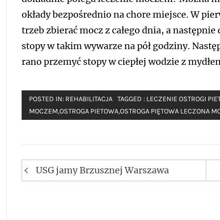
okłady bezpośrednio na chore miejsce. W pi
trzeb zbierać mocz z całego dnia, a następnie
stopy w takim wywarze na pół godziny. Następn
rano przemyć stopy w ciepłej wodzie z mydłe
POSTED IN:
REHABILITACJA
TAGGED :
LECZENIE OSTROGI PI
MOCZEM
,
OSTROGA PIETOWA
,
OSTROGA PIĘTOWA LECZONA 
Nawigacja
USG jamy Brzusznej Warszawa
wpisu