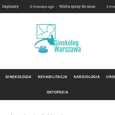
ty
Nisita spray do nosa
3 miesiące ago
3 miesiące ag
OLOG WA
jacy sie profilaktyka oraz leczeniem chorob zensk
GINEKOLOGIA
REHABILITACJA
KARDIOLOGIA
URO
ORTOPEDIA