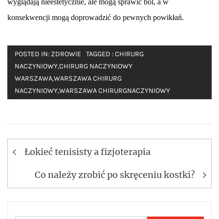
wyglądają nieestetycznie, ale mogą sprawić ból, a w
konsekwencji mogą doprowadzić do pewnych powikłań.
POSTED IN:
ZDROWIE
TAGGED :
CHIRURG
NACZYNIOWY
,
CHIRURG NACZYNIOWY
WARSZAWA
,
WARSZAWA CHIRURG
NACZYNIOWY
,
WARSZAWA CHIRURGNACZYNIOWY
Nawigacja
Łokieć tenisisty a fizjoterapia
wpisu
Co należy zrobić po skręceniu kostki?