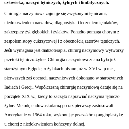
człowieka, naczyń tętniczych, żylnych i limfatycznych.
Chirurgia naczyniowa zajmuje się zwężonymi tętnicami,
niedokrwieniem narządów, diagnostyką i leczeniem tętniaków,
zakrzepicy żył głębokich i żylaków. Ponadto pomaga chorym z
zespołem stopy cukrzycowej i z obecnością zatorów tętniczych.
Jeśli wymagana jest dializoterapia, chirurg naczyniowy wytworzy
przetoki tętniczo-żylne. Chirurgia naczyniowa znana była już
starożytnym Egipcie, o żylakach pisano już w XVI w. p.n.e.,
pierwszych zaś operacji naczyniowych dokonano w starożytnych
Indiach i Grecji. Współczesną chirurgię naczyniową datuje się na
początek XIX w., kiedy to zaczęto naprawiać naczynia tętniczo-
żylne. Metodę endowaskularną po raz pierwszy zastosowali
Amerykanie w 1964 roku, wykonując przezskórną angioplastykę
u chorej z niedokrwieniem kończyny dolnej.